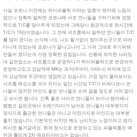
사실 코로나 이전에는 하이퍼블릭 이라는 업종이 텐카페 느낌이
였으나 정확히 말하면 코로나때 서로 언니들을 구하기위해 경쟁
적으로 T/C를 많이주게 되었는데 그때당시 평균적으로 한시간에
T/C가 15만이였습니다. 그 전에 셔츠룸에서 일하던 언니들이 T/C
를 많이 준다는 소식에 너도 나도 할거없이 많이주는곳으로 따라
다니게 되었는데 코로나가 끝나고나서 그 가격 그대로 주기위해
만들어 졌다는게 가장 정확한 요점입니다. 선릉에 위치한 사라있
네 같은업소는 셔츠룸으로 운영하다가 하이퍼블릭으로 변경되어
운영하고있고 강남역에 MK는 과거(두바이, 아테나) 위치에 있으
며 강남역에 두군데만 영업하고 있습니다. 가장 많이 물어보시는
셔츠룸 레깅스룸 과의 차이는 일단 시간당 T/C가 비싸다보니 언
니들이 많지만 마인드 좋은 언니들은 손에 꼽을 정도로 거의 없다
고 보시면 됩니다. 간혹 좋은 사이즈 언니들이 보이나 텐카페나
짭쩜오 같은곳에서 쓰레기타다가 넘어온 언니들이 대부분이지
정식으로 출근한 언니들은 아니고 마찬가지로 마인드는 대부분
좋지 않습니다. 기본적인 터치만 해도 난리치는 느낌이라고 생각
하시면 될거같네요. 현재 정식으로 운영되고 있는 퍼블릭룸은 예
전과 틀리게 2차 애프터서비스는 없습니다.