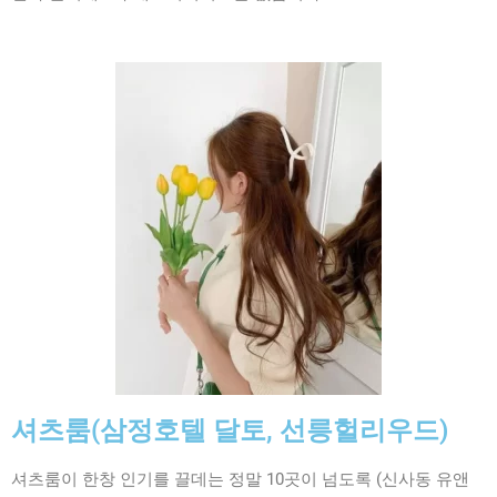
셔츠룸(삼정호텔 달토, 선릉헐리우드)
셔츠룸이 한창 인기를 끌데는 정말 10곳이 넘도록 (신사동 유앤