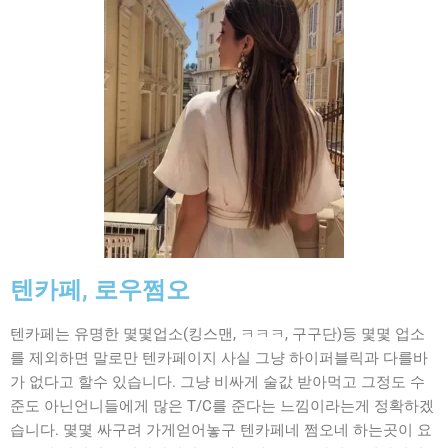
텐카페, 로우쩜오
텐카페는 유명한 몇몇업소(킹스맨, ㅋㅋㅋ, 구구단)등 몇몇 업소
를 제외하면 말로만 텐카페이지 사실 그냥 하이퍼블릭과 다를바
가 없다고 할수 있습니다. 그냥 비싸게 술값 받아먹고 그정도 수
준도 아닌언니들에게 많은 T/C를 준다는 느낌이라는게 정확하겠
습니다. 몇몇 싸구려 가게얻어놓구 텐카페네 쩜오네 하는곳이 요