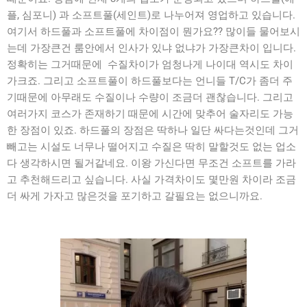
플, 심포니) 과 소프트풀(세인트)로 나누어져 영업하고 있습니다.
여기서 하드풀과 소프트풀에 차이점이 뭔가요?? 많이들 물어보시
는데 가장큰건 룸안에서 인사가 있냐 없냐가 가장큰차이 입니다.
정확히는 그거때문에 수질차이가 엄청나게 나이대 역시도 차이
가크죠. 그리고 소프트풀이 하드풀보다는 언니들 T/C가 좀더 주
기때문에 아무래도 수질이나 수량이 조금더 괜찮습니다. 그리고
여러가지 코스가 존재하기 때문에 시간에 맞추어 술자리도 가능
한 장점이 있죠. 하드풀의 장점은 딱하나 일단 싸다는것인데 그거
빼고는 시설도 너무나 떨어지고 수질은 딱히 말할것도 없는 업소
다 생각하시면 될거같네요. 이왕 가신다면 무조건 소프트를 가라
고 추천해드리고 싶습니다. 사실 가격차이도 몇만원 차이라 조금
더 싸게 가자고 많은것을 포기하고 갈필요는 없으니까요.